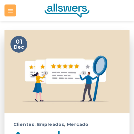
Skip
to
content
01
Dec
Clientes
,
Empleados
,
Mercado