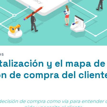
OS
talización y el mapa de
ón de compra del client
decisión de compra como vía para entender q