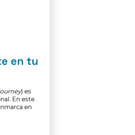
te en tu
journey
) es
nal. En este
 enmarca en