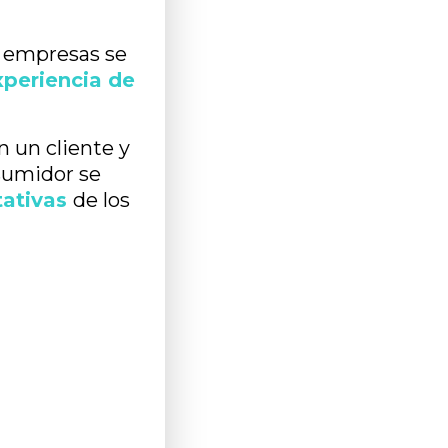
s empresas se
xperiencia de
n un cliente y
sumidor se
ativas
de los