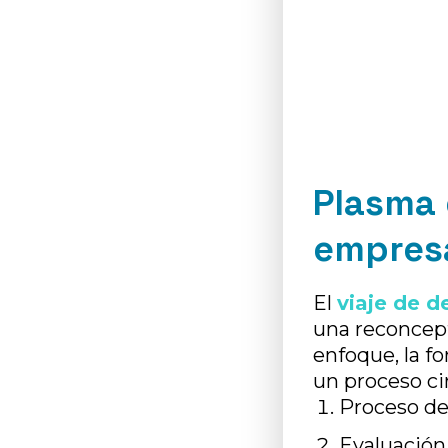
Plasma 
empres
El
viaje de d
una reconcept
enfoque, la f
un proceso cir
Proceso de 
Evaluación 