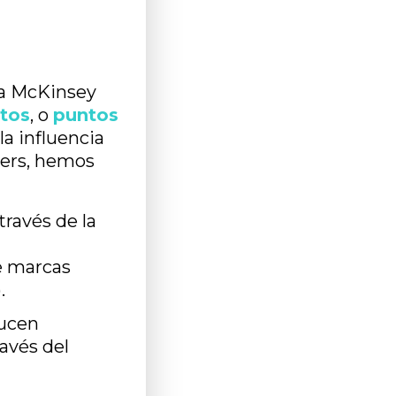
ra McKinsey
tos
, o
puntos
la influencia
wers, hemos
ravés de la
e marcas
.
ducen
avés del