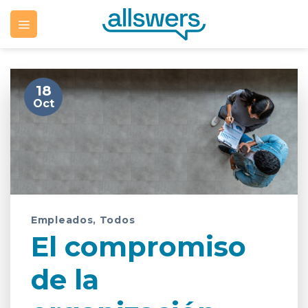
Skip
to
content
18
Oct
Empleados
,
Todos
El compromiso
de la