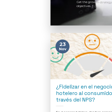
potential for
Get the growth strategy 
objectives. [...]
23
Nov
¿Fidelizar en el negoci
hotelero al consumido
través del NPS?