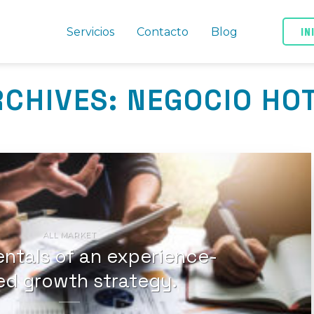
IN
Servicios
Contacto
Blog
RCHIVES:
NEGOCIO HO
ALL MARKET
ntals of an experience-
ed growth strategy.