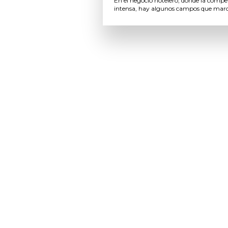
En el negocio hotelero, donde la compe
intensa, hay algunos campos que marcan