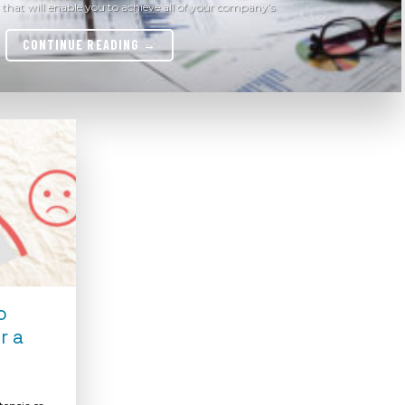
that will enable you to achieve all of your company’s
CONTINUE READING
→
o
r a