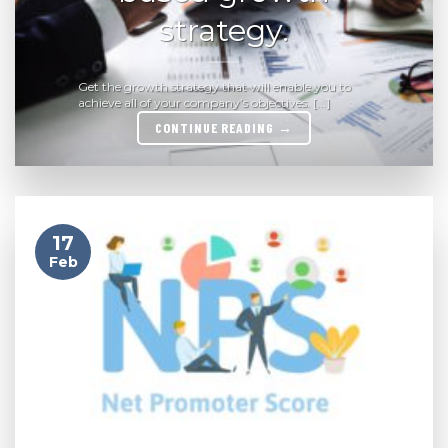
strategy.
Get the growth strategy that will enable you to
achieve all of your company’s objectives. [...]
CONTINUE READING
→
17
Feb