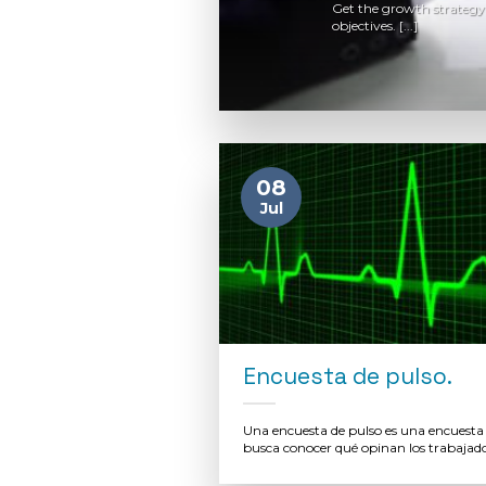
potential for
Get the growth strategy 
objectives. [...]
08
Jul
Encuesta de pulso.
Una encuesta de pulso es una encuesta
busca conocer qué opinan los trabajadore