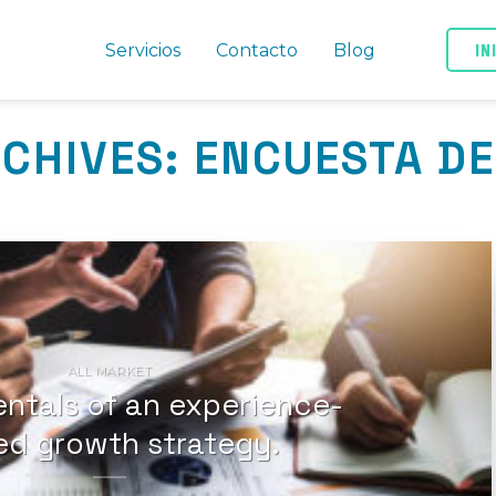
IN
Servicios
Contacto
Blog
RCHIVES:
ENCUESTA DE
ALL MARKET
ntals of an experience-
ed growth strategy.