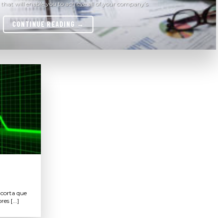
that will enable you to achieve all of your company’s
CONTINUE READING
→
 corta que
s [...]