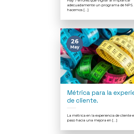
Hay 7 errores que vigilar al implantar
adecuadamente un programa de NPS. S
hacemos [...]
26
May
Métrica para la experi
de cliente.
La métrica en la experiencia de cliente e
paso hacia una mejora en [...]