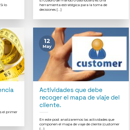
El cuadro de mando o dashboard es una
i lo
herramienta estratégica para la toma de
decisiones [...]
12
May
encia
Actividades que debe
recoger el mapa de viaje del
cliente.
s el primer
En este post analizaremos las actividades que
componen el mapa de viaje de cliente (customer
[...]