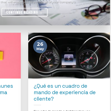
that will enable you to achieve all of your company’s
CONTINUE READING
→
26
May
munes
¿Qué es un cuadro de
ama
mando de experiencia de
cliente?