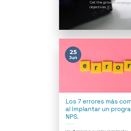
potential for
Get the growth strategy 
objectives. [...]
25
Jun
Los 7 errores más co
al implantar un progr
NPS.