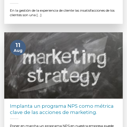
En la gestión de la experiencia de cliente las insatisfacciones de los
clientes son una [...]
11
Aug
Implanta un programa NPS como métrica
clave de las acciones de marketing.
Poner en marcha un programa NPS en nuestra empresa puede