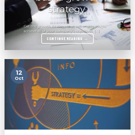
strategy.
Get the growth strategy that will enable you to
achieve all of your company’s objectives. [...]
CONTINUE READING
→
12
Oct